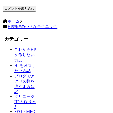
コメントを書き込む
ホーム
HP制作の小さなテクニック
カテゴリー
これからHP
を作りたい
方
33
HPを改善し
たい方
45
ブログでア
クセス数を
増やす方法
49
クリニック
HPの作り方
5
SEO・MEO