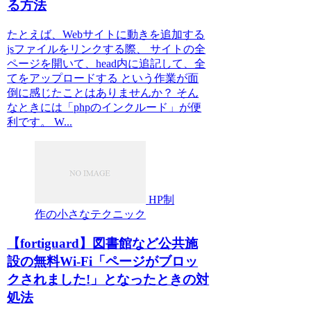
る方法
たとえば、Webサイトに動きを追加する
jsファイルをリンクする際、 サイトの全
ページを開いて、head内に追記して、全
てをアップロードする という作業が面
倒に感じたことはありませんか？ そん
なときには「phpのインクルード」が便
利です。 W...
HP制
作の小さなテクニック
【fortiguard】図書館など公共施
設の無料Wi-Fi「ページがブロッ
クされました!」となったときの対
処法