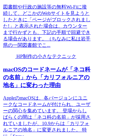
図書館や行政の施設等の無料Wi-Fiに接
続して、どこかのWebサイトを見ようと
したときに「ページがブロックされまし
た!」と表示された場合は、カウンター
まで行かずとも、下記の手順で回避でき
る場合があります。（ちなみに私は岩手
県の一関図書館でこ...
HP制作の小さなテクニック
macOSのコードネームが「ネコ科
の名前」から「カリフォルニアの
地名」に変わった理由
AppleのmacOSは、各バージョンにユニ
ークなコードネームが付けられ、ユーザ
ーの関心を集めています。 登場からし
ばらくの間は「ネコ科の名前」が採用さ
れていましたが、10.9からは「カリフォ
ルニアの地名」に変更されました。 特