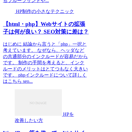
るフルーツサンドや...
HP制作の小さなテクニック
【html・php】Webサイトの拡張
子は何が良い？ SEO対策に差は？
はじめに 結論から言うと「php」一択と
考えています。 なぜなら、ヘッダなど
の共通部分のインクルードが容易だから
です。 制作の手間を考えると、インク
ルードのメリットはとてつもなく大きい
です。 phpインクルードについて詳しく
はこちら seo...
HPを
改善したい方