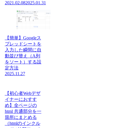
2021.02.08
2025.01.31
【簡単】Googleス
プレッドシートを
入力した瞬間に自
動並び替え（A列
をソート）する設
定方法
2025.11.27
【初心者Webデザ
イナーにおすす
め】全ページの
html 共通部分を一
箇所にまとめる
（htmlのインクル