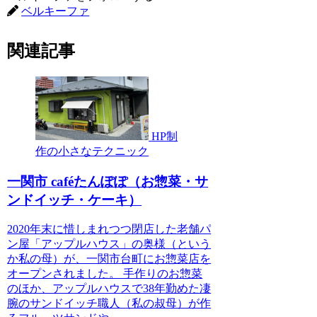
ベルキーファ
関連記事
HP制
作の小さなテクニック
一関市 caféたんぽぽ（お惣菜・サ
ンドイッチ・ケーキ）
2020年末に惜しまれつつ閉店した老舗パ
ン屋「アップルハウス」の奥様（という
か私の母）が、一関市台町にお惣菜店を
オープンされました。 手作りのお惣菜
のほか、アップルハウスで38年勤めた凄
腕のサンドイッチ職人（私の叔母）が作