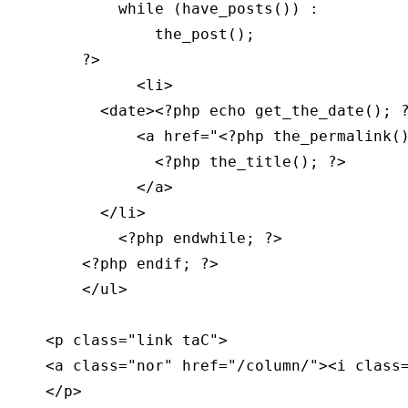
            while (have_posts()) : 

                the_post();

        ?>

              <li>

          <date><?php echo get_the_date(); ?
              <a href="<?php the_permalink()
                <?php the_title(); ?>

              </a>

          </li>

            <?php endwhile; ?>

        <?php endif; ?>

        </ul>    

    <p class="link taC">

    <a class="nor" href="/column/"><i clas
    </p>
