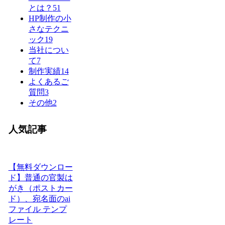
とは？
51
HP制作の小
さなテクニ
ック
19
当社につい
て
7
制作実績
14
よくあるご
質問
3
その他
2
人気記事
【無料ダウンロー
ド】普通の官製は
がき（ポストカー
ド）、宛名面のai
ファイル テンプ
レート