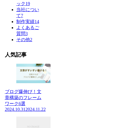
ック
19
当社につい
て
7
制作実績
14
よくあるご
質問
3
その他
2
人気記事
ブログ爆伸び！文
章構築のフレーム
ワーク6選
2024.10.31
2024.11.22