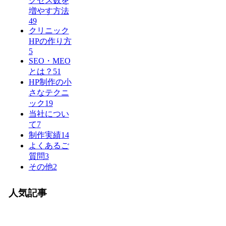
クセス数を
増やす方法
49
クリニック
HPの作り方
5
SEO・MEO
とは？
51
HP制作の小
さなテクニ
ック
19
当社につい
て
7
制作実績
14
よくあるご
質問
3
その他
2
人気記事