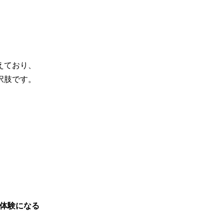
えており、
択肢です。
い体験になる