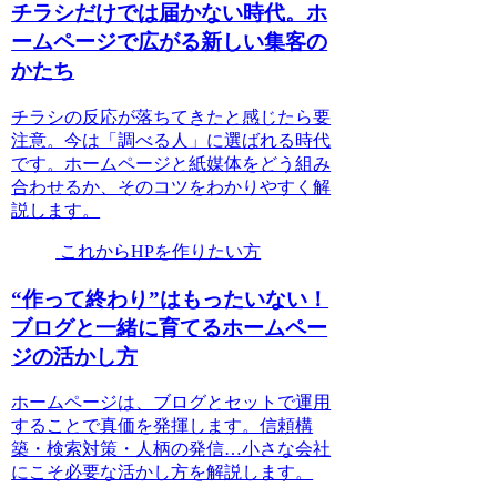
チラシだけでは届かない時代。ホ
ームページで広がる新しい集客の
かたち
チラシの反応が落ちてきたと感じたら要
注意。今は「調べる人」に選ばれる時代
です。ホームページと紙媒体をどう組み
合わせるか、そのコツをわかりやすく解
説します。
これからHPを作りたい方
“作って終わり”はもったいない！
ブログと一緒に育てるホームペー
ジの活かし方
ホームページは、ブログとセットで運用
することで真価を発揮します。信頼構
築・検索対策・人柄の発信…小さな会社
にこそ必要な活かし方を解説します。