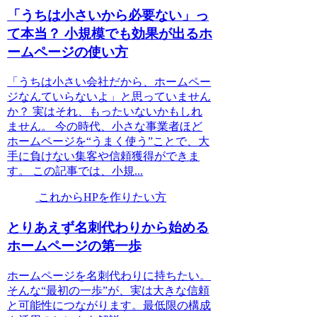
「うちは小さいから必要ない」っ
て本当？ 小規模でも効果が出るホ
ームページの使い方
「うちは小さい会社だから、ホームペー
ジなんていらないよ」と思っていません
か？ 実はそれ、もったいないかもしれ
ません。 今の時代、小さな事業者ほど
ホームページを“うまく使う”ことで、大
手に負けない集客や信頼獲得ができま
す。 この記事では、小規...
これからHPを作りたい方
とりあえず名刺代わりから始める
ホームページの第一歩
ホームページを名刺代わりに持ちたい。
そんな“最初の一歩”が、実は大きな信頼
と可能性につながります。最低限の構成