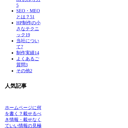
5
SEO・MEO
とは？
51
HP制作の小
さなテクニ
ック
19
当社につい
て
7
制作実績
14
よくあるご
質問
3
その他
2
人気記事
ホームページに何
を書く？載せるべ
き情報・載せなく
ていい情報の見極