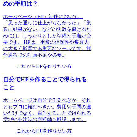
めの手順は？
ホームページ（HP）制作において、
「思った通りに仕上がらなかった」「集
客に効果がない」などの失敗を避けるた
めには、しっかりとした準備と手順が必
要です。 HPは、事業の信頼性や集客力
に大きく影響する重要なツールです。制
作過程での計画不足や必要...
これからHPを作りたい方
自分でHPを作ることで得られる
こと
ホームページは自分で作るべきか、それ
ともプロに頼むべきか。費用や手間の違
いだけでなく、自作することで得られる
学びや外注時の判断軸も解説します。
これからHPを作りたい方