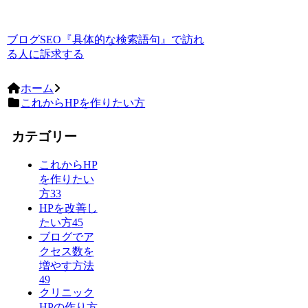
ブログSEO『具体的な検索語句』で訪れ
る人に訴求する
ホーム
これからHPを作りたい方
カテゴリー
これからHP
を作りたい
方
33
HPを改善し
たい方
45
ブログでア
クセス数を
増やす方法
49
クリニック
HPの作り方