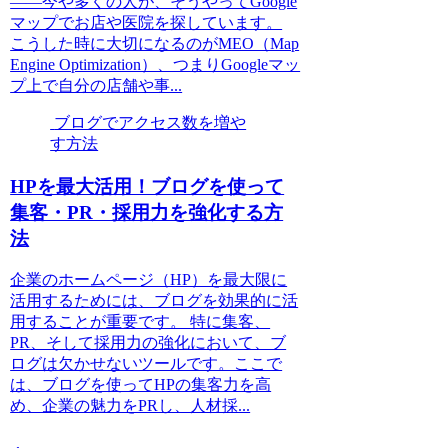
——今や多くの人が、そうやってGoogle
マップでお店や医院を探しています。
こうした時に大切になるのがMEO（Map
Engine Optimization）、つまりGoogleマッ
プ上で自分の店舗や事...
ブログでアクセス数を増や
す方法
HPを最大活用！ブログを使って
集客・PR・採用力を強化する方
法
企業のホームページ（HP）を最大限に
活用するためには、ブログを効果的に活
用することが重要です。 特に集客、
PR、そして採用力の強化において、ブ
ログは欠かせないツールです。ここで
は、ブログを使ってHPの集客力を高
め、企業の魅力をPRし、人材採...