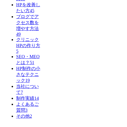
HPを改善し
たい方
45
ブログでア
クセス数を
増やす方法
49
クリニック
HPの作り方
5
SEO・MEO
とは？
51
HP制作の小
さなテクニ
ック
19
当社につい
て
7
制作実績
14
よくあるご
質問
3
その他
2