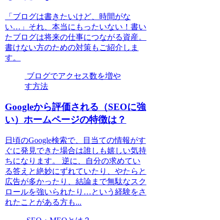
「ブログは書きたいけど、時間がな
い…」それ、本当にもったいない！書い
たブログは将来の仕事につながる資産。
書けない方のための対策もご紹介しま
す。
ブログでアクセス数を増や
す方法
Googleから評価される（SEOに強
い）ホームページの特徴は？
日頃のGoogle検索で、目当ての情報がす
ぐに発見できた場合は誰しも嬉しい気持
ちになります。 逆に、自分の求めてい
る答えと絶妙にずれていたり、やたらと
広告が多かったり、結論まで無駄なスク
ロールを強いられたり…という経験をさ
れたことがある方も...