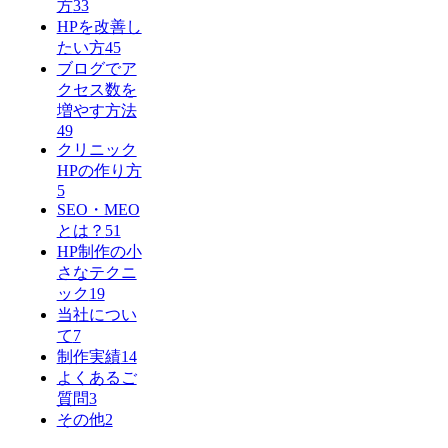
方
33
HPを改善し
たい方
45
ブログでア
クセス数を
増やす方法
49
クリニック
HPの作り方
5
SEO・MEO
とは？
51
HP制作の小
さなテクニ
ック
19
当社につい
て
7
制作実績
14
よくあるご
質問
3
その他
2