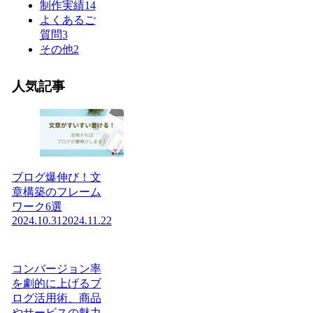
制作実績
14
よくあるご
質問
3
その他
2
人気記事
ブログ爆伸び！文
章構築のフレーム
ワーク6選
2024.10.31
2024.11.22
コンバージョン率
を劇的に上げるブ
ログ活用術、商品
やサービスの魅力