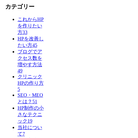
カテゴリー
これからHP
を作りたい
方
33
HPを改善し
たい方
45
ブログでア
クセス数を
増やす方法
49
クリニック
HPの作り方
5
SEO・MEO
とは？
51
HP制作の小
さなテクニ
ック
19
当社につい
て
7