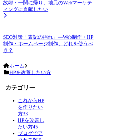
故郷・一関に帰り、地元のWebマーケテ
ィングに貢献したい
SEO対策「表記の揺れ」―Web制作・HP
制作・ホームページ制作、どれを使うべ
き？
ホーム
HPを改善したい方
カテゴリー
これからHP
を作りたい
方
33
HPを改善し
たい方
45
ブログでア
クセス数を