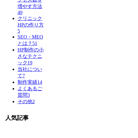
増やす方法
49
クリニック
HPの作り方
5
SEO・MEO
とは？
51
HP制作の小
さなテクニ
ック
19
当社につい
て
7
制作実績
14
よくあるご
質問
3
その他
2
人気記事