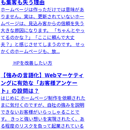
も集客も失う理由
ホームページは作っただけでは意味があ
りません。実は、更新されていないホー
ムページは、見込み客からの信頼を失う
大きな原因になります。 「ちゃんとやっ
てるのかな？」「ここに頼んで大丈
夫？」と感じさせてしまうのです。 せっ
かくのホームページも、放...
HPを改善したい方
【強みの言語化】Webマーケティ
ングに有効な「お客様アンケー
ト」の設問は？
はじめに ホームページ制作を依頼された
まに気付くのですが、自社の強みを説明
できないお客様がいらっしゃることで
す。 きっと強い想いを実現されたく、あ
る程度のリスクを負って起業されている