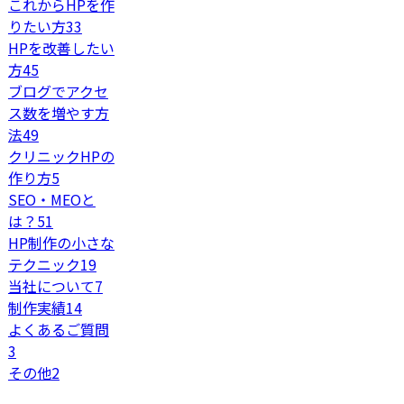
これからHPを作
りたい方
33
HPを改善したい
方
45
ブログでアクセ
ス数を増やす方
法
49
クリニックHPの
作り方
5
SEO・MEOと
は？
51
HP制作の小さな
テクニック
19
当社について
7
制作実績
14
よくあるご質問
3
その他
2