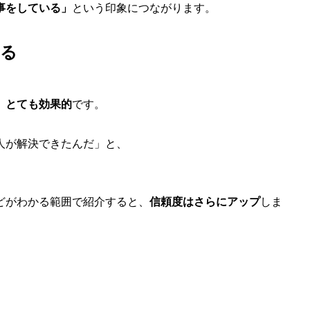
事をしている」
という印象につながります。
なる
、
とても効果的
です。
人が解決できたんだ」と、
どがわかる範囲で紹介すると、
信頼度はさらにアップ
しま
。